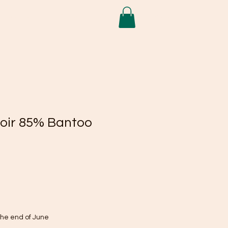
Se connecter
de service
Projets
More
oir 85% Bantoo
the end of June